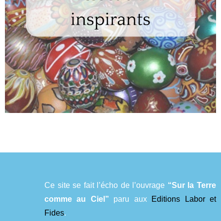
Ce site se fait l’écho de l’ouvrage
“Sur la Terre
comme au Ciel”
paru aux
Editions Labor et
Fides
.