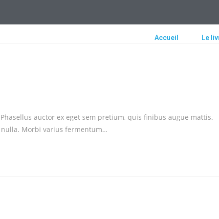
Accueil
Le liv
 Phasellus auctor ex eget sem pretium, quis finibus augue mattis.
ra nulla. Morbi varius fermentum…